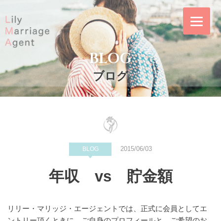
Skip
to
content
BLOG
Lily Marriage
リリー・マリッ
Agent｜結婚相談
ジ・エージェント
ブログ
所リリー・マリッ
は東証プライム上
ジ・エージェント
場企業の株式会社
IBJ（日本結婚相
談所連盟）の正規
加盟店｜東京メト
2015/06/03
BLOG
ロ「飯田橋駅」徒
年収 vs 貯金額
歩4分の東京都千
代田区のリーズナ
ブルな結婚相談所
リリー・マリッジ・エージェントでは、正式に会員としてエ
ントリー頂くときに、ご自身のプロフィールと、ご希望のお