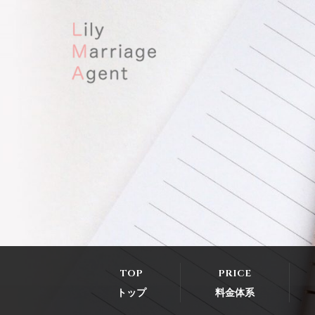
Skip
to
content
Lily Marriage
リリー・マリッ
Agent｜結婚相
ジ・エージェン
談所リリー・マ
トは東証プライ
リッジ・エージ
ム上場企業の株
ェント
式会社IBJ（日本
結婚相談所連
盟）の正規加盟
店｜東京メトロ
TOP
PRICE
「飯田橋駅」徒
トップ
料金体系
歩4分の東京都