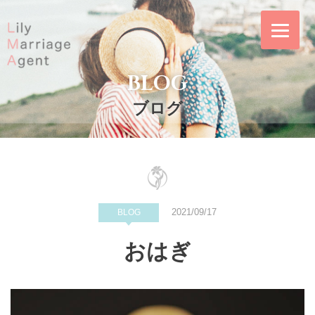
Skip
to
content
BLOG
Lily Marriage
リリー・マリッ
Agent｜結婚相談
ジ・エージェント
ブログ
所リリー・マリッ
は東証プライム上
ジ・エージェント
場企業の株式会社
IBJ（日本結婚相
談所連盟）の正規
加盟店｜東京メト
2021/09/17
BLOG
ロ「飯田橋駅」徒
おはぎ
歩4分の東京都千
代田区のリーズナ
ブルな結婚相談所