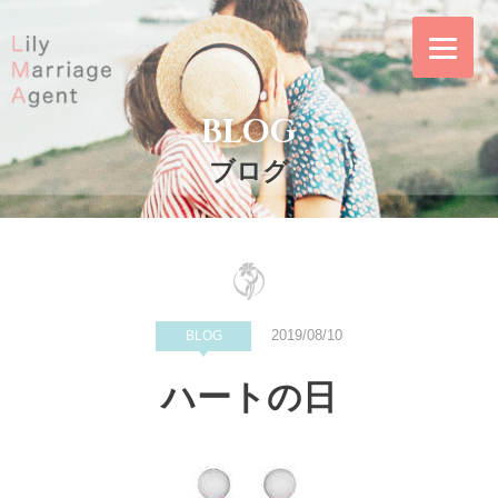
Skip
to
content
BLOG
Lily Marriage
リリー・マリッ
Agent｜結婚相談
ジ・エージェント
ブログ
所リリー・マリッ
は東証プライム上
ジ・エージェント
場企業の株式会社
IBJ（日本結婚相
談所連盟）の正規
加盟店｜東京メト
2019/08/10
BLOG
ロ「飯田橋駅」徒
ハートの日
歩4分の東京都千
代田区のリーズナ
ブルな結婚相談所