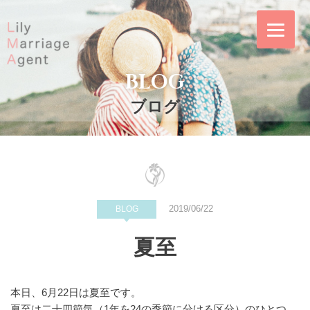
Skip
to
content
BLOG
Lily Marriage
リリー・マリッ
Agent｜結婚相談
ジ・エージェント
ブログ
所リリー・マリッ
は東証プライム上
ジ・エージェント
場企業の株式会社
IBJ（日本結婚相
談所連盟）の正規
加盟店｜東京メト
2019/06/22
BLOG
ロ「飯田橋駅」徒
夏至
歩4分の東京都千
代田区のリーズナ
ブルな結婚相談所
本日、6月22日は夏至です。
夏至は二十四節気（1年を24の季節に分ける区分）のひとつ