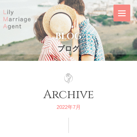
Skip
to
content
BLOG
Lily Marriage
リリー・マリッ
Agent｜結婚相談
ジ・エージェント
ブログ
所リリー・マリッ
は東証プライム上
ジ・エージェント
場企業の株式会社
IBJ（日本結婚相
談所連盟）の正規
加盟店｜東京メト
Archive
ロ「飯田橋駅」徒
2022年7月
歩4分の東京都千
代田区のリーズナ
ブルな結婚相談所